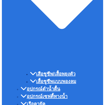
เสือชูชีพ/เสื้อพยุงตัว
เสื้อชูชีพแบบพองลม
อุปกรณ์ดำน้ำตื้น
อุปกรณ์เซฟตี้ทางน้ำ
เรือคายัค