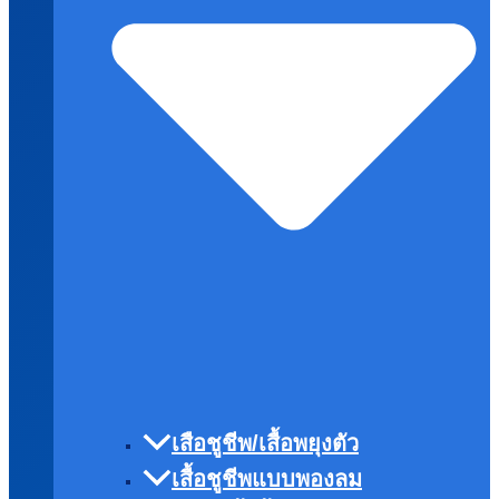
เสือชูชีพ/เสื้อพยุงตัว
เสื้อชูชีพแบบพองลม