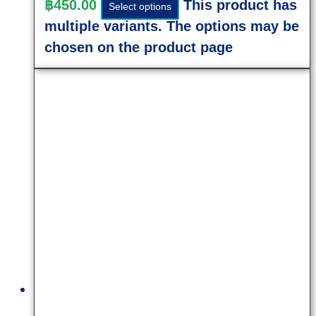
฿
450.00
This product has
Select options
multiple variants. The options may be
chosen on the product page
Quick
View