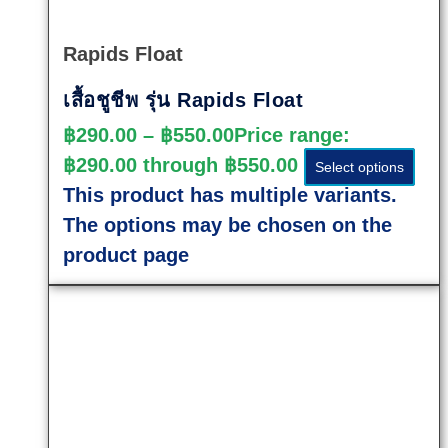
View
Rapids Float
เสื้อชูชีพ รุ่น Rapids Float
฿
290.00
–
฿
550.00
Price range:
฿290.00 through ฿550.00
Select options
This product has multiple variants.
The options may be chosen on the
product page