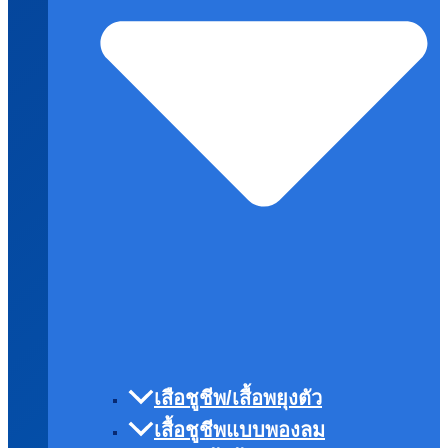
เสือชูชีพ/เสื้อพยุงตัว
เสื้อชูชีพแบบพองลม