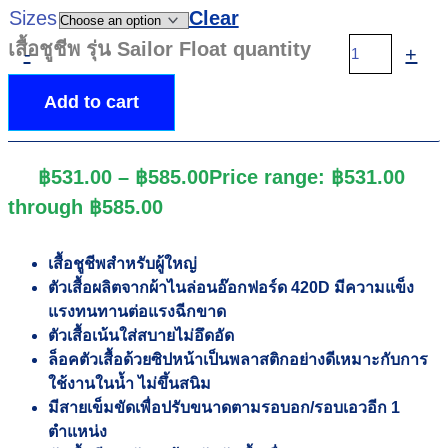
Sizes
Clear
เสื้อชูชีพ รุ่น Sailor Float quantity
-
+
Add to cart
฿
531.00
–
฿
585.00
Price range: ฿531.00
through ฿585.00
เสื้อชูชีพสำหรับผู้ใหญ่
ตัวเสื้อผลิตจากผ้าไนล่อนอ๊อกฟอร์ด 420D มีความแข็ง
แรงทนทานต่อแรงฉีกขาด
ตัวเสื้อเน้นใส่สบายไม่อึดอัด
ล็อคตัวเสื้อด้วยซิปหน้าเป็นพลาสติกอย่างดีเหมาะกับการ
ใช้งานในน้ำ ไม่ขึ้นสนิม
มีสายเข็มขัดเพื่อปรับขนาดตามรอบอก/รอบเอวอีก 1
ตำแหน่ง