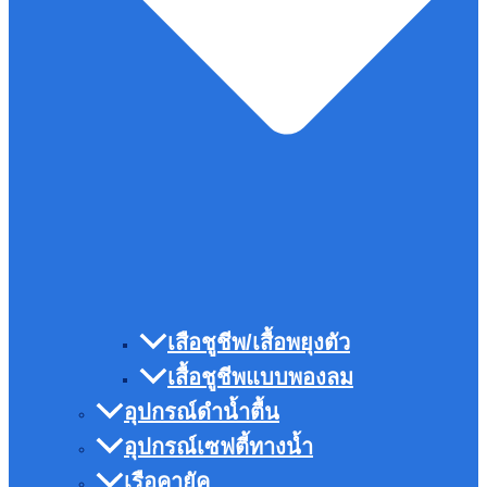
เสือชูชีพ/เสื้อพยุงตัว
เสื้อชูชีพแบบพองลม
อุปกรณ์ดำน้ำตื้น
อุปกรณ์เซฟตี้ทางน้ำ
เรือคายัค