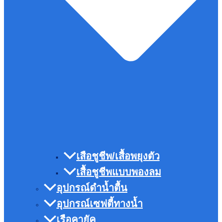
เสือชูชีพ/เสื้อพยุงตัว
เสื้อชูชีพแบบพองลม
อุปกรณ์ดำน้ำตื้น
อุปกรณ์เซฟตี้ทางน้ำ
เรือคายัค