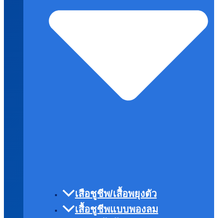
เสือชูชีพ/เสื้อพยุงตัว
เสื้อชูชีพแบบพองลม