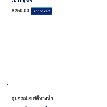
เบาะชูชีพ
฿
250.00
Add to cart
Quick
View
อุปกรณ์เซฟตี้ทางน้ำ