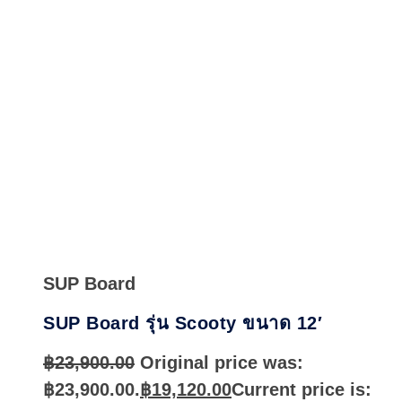
Quick
View
SUP Board
SUP Board รุ่น Scooty ขนาด 12′
฿
23,900.00
Original price was:
฿23,900.00.
฿
19,120.00
Current price is: