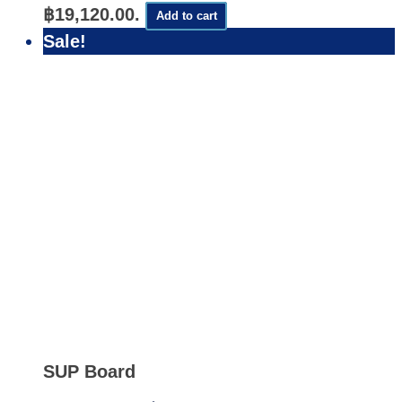
฿19,120.00.
Add to cart
Sale!
Quick
View
SUP Board