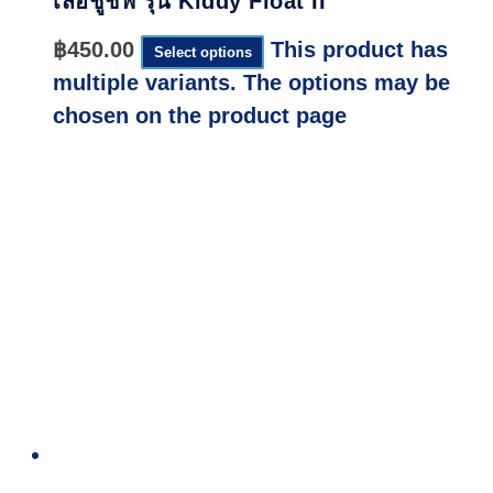
เสื้อชูชีพ รุ่น Kiddy Float II
฿
450.00
This product has
Select options
multiple variants. The options may be
chosen on the product page
Quick
View