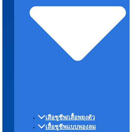
เสือชูชีพ/เสื้อพยุงตัว
เสื้อชูชีพแบบพองลม