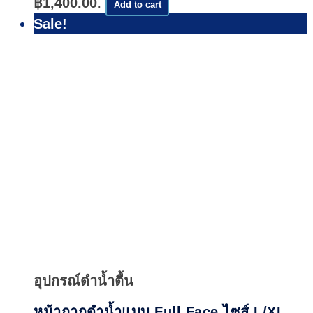
฿1,400.00.
Add to cart
Sale!
Quick
View
อุปกรณ์ดำน้ำตื้น
หน้ากากดำน้ำแบบ Full Face ไซส์ L/XL