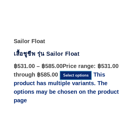
Quick
View
Sailor Float
เสื้อชูชีพ รุ่น Sailor Float
฿
531.00
–
฿
585.00
Price range: ฿531.00
through ฿585.00
This
Select options
product has multiple variants. The
options may be chosen on the product
page