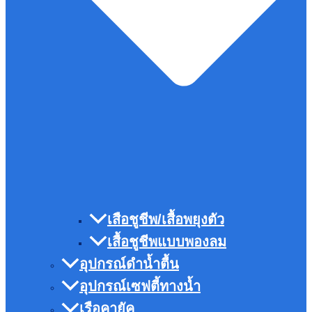
เสือชูชีพ/เสื้อพยุงตัว
เสื้อชูชีพแบบพองลม
อุปกรณ์ดำน้ำตื้น
อุปกรณ์เซฟตี้ทางน้ำ
เรือคายัค