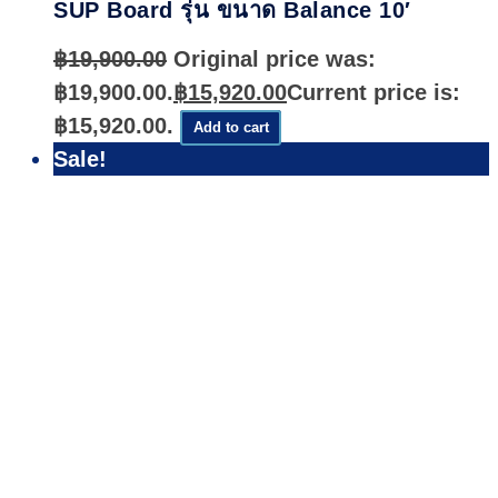
SUP Board รุ่น ขนาด Balance 10′
฿
19,900.00
Original price was:
฿19,900.00.
฿
15,920.00
Current price is:
฿15,920.00.
Add to cart
Sale!