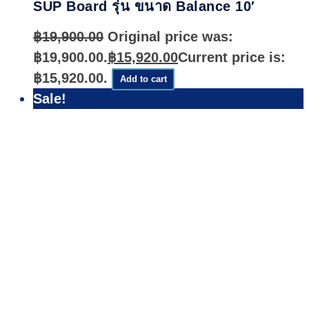
SUP Board รุ่น ขนาด Balance 10′
฿
19,900.00
Original price was:
฿19,900.00.
฿
15,920.00
Current price is:
฿15,920.00.
Add to cart
Sale!