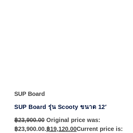
Quick
View
SUP Board
SUP Board รุ่น Scooty ขนาด 12′
฿
23,900.00
Original price was:
฿23,900.00.
฿
19,120.00
Current price is: