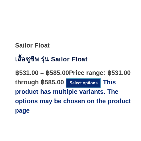
Quick
View
Sailor Float
เสื้อชูชีพ รุ่น Sailor Float
฿
531.00
–
฿
585.00
Price range: ฿531.00
through ฿585.00
This
Select options
product has multiple variants. The
options may be chosen on the product
page