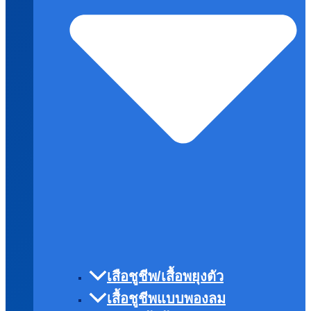
เสือชูชีพ/เสื้อพยุงตัว
เสื้อชูชีพแบบพองลม