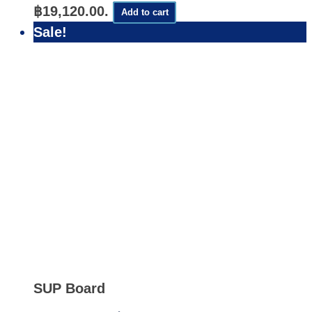
฿19,120.00.
Add to cart
Sale!
Quick
View
SUP Board