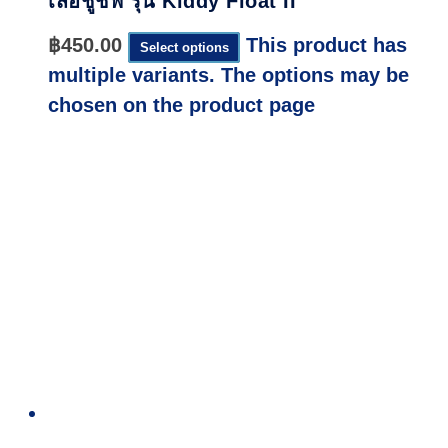
เสื้อชูชีพ รุ่น Kiddy Float II
฿
450.00
This product has
Select options
multiple variants. The options may be
chosen on the product page
Quick
View