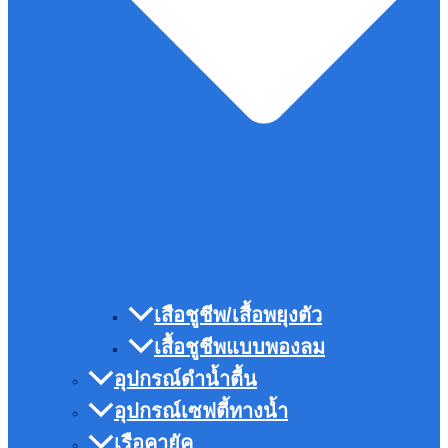
เสือชูชีพ/เสื้อพยุงตัว
เสื้อชูชีพแบบพองลม
อุปกรณ์ดำน้ำตื้น
อุปกรณ์เซฟตี้ทางน้ำ
เรือคายัค