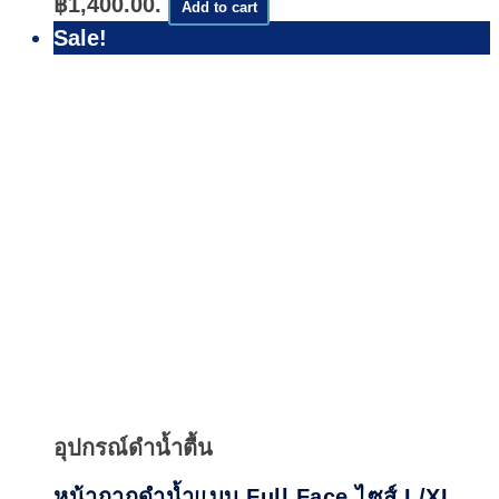
฿1,400.00.
Add to cart
Sale!
Quick
View
อุปกรณ์ดำน้ำตื้น
หน้ากากดำน้ำแบบ Full Face ไซส์ L/XL