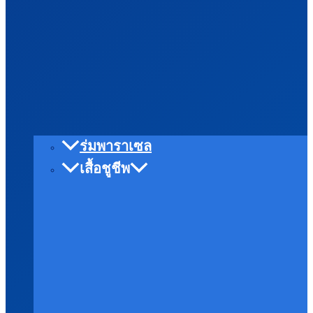
ร่มพาราเซล
เสื้อชูชีพ