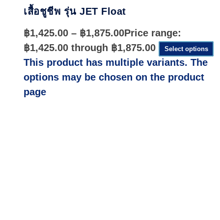
เสื้อชูชีพ รุ่น JET Float
฿
1,425.00
–
฿
1,875.00
Price range:
฿1,425.00 through ฿1,875.00
Select options
This product has multiple variants. The
options may be chosen on the product
page